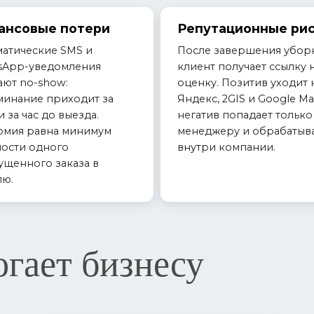
ансовые потери
Репутационные ри
атические SMS и
После завершения убор
sApp-уведомления
клиент получает ссылку 
ют no-show:
оценку. Позитив уходит 
минание приходит за
Яндекс, 2GIS и Google Ma
и за час до выезда.
негатив попадает только
омия равна минимум
менеджеру и обрабатыв
ости одного
внутри компании.
щенного заказа в
лю.
огает бизнесу