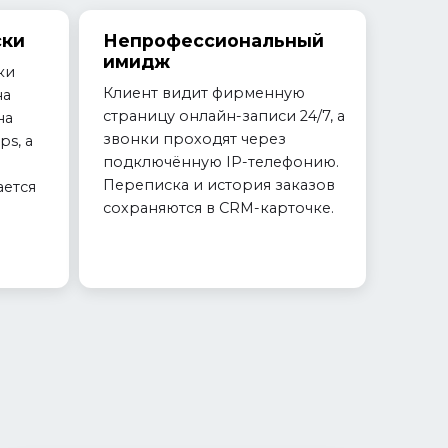
ски
Непрофессиональный
имидж
ки
Клиент видит фирменную
на
страницу онлайн-записи 24/7, а
на
звонки проходят через
ps, а
подключённую IP-телефонию.
Переписка и история заказов
ается
сохраняются в CRM-карточке.