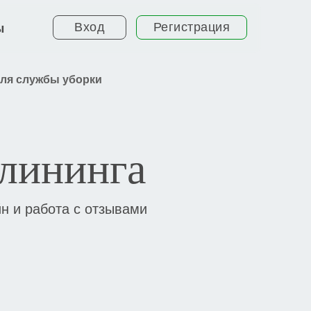
Вход
Регистрация
ы
для службы уборки
лининга
н и работа с отзывами